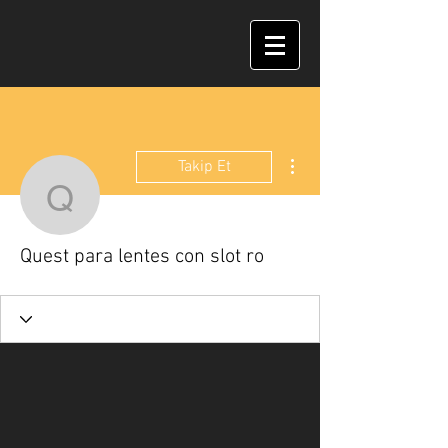
Diğer Eylemler
Takip Et
Quest para lentes con sl
Quest para lentes con slot ro