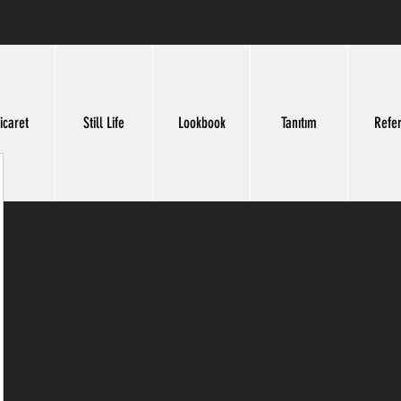
icaret
Still Life
Lookbook
Tanıtım
Refe