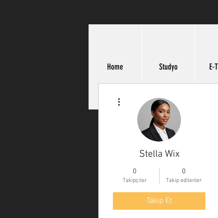
Home
Studyo
E-T
Diğer Eylemler
Stella Wix
0
0
Takipçiler
Takip edilenler
Takip Et