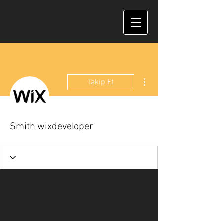
Diğer Eylemler
Takip Et
Smith wixdeveloper