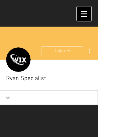
Diğer Eylemler
Takip Et
Ryan Specialist