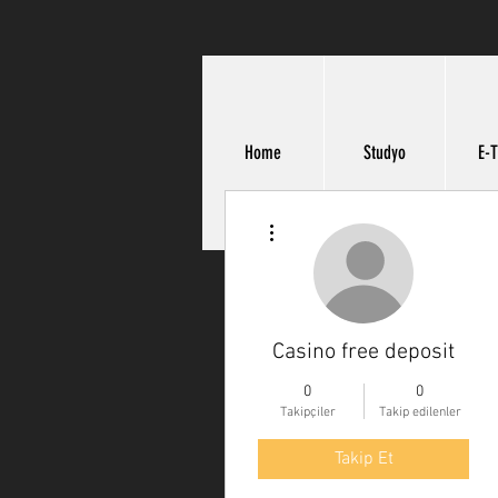
Home
Studyo
E-T
Diğer Eylemler
Casino free deposit
0
0
Takipçiler
Takip edilenler
Takip Et