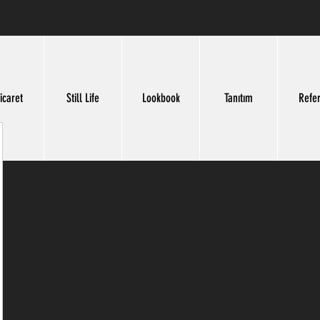
icaret
Still Life
Lookbook
Tanıtım
Refe