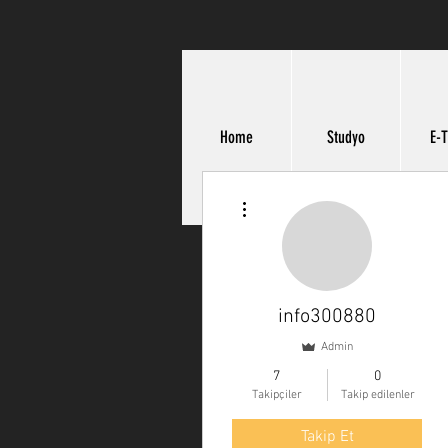
Home
Studyo
E-T
Diğer Eylemler
info300880
Admin
7
0
Takipçiler
Takip edilenler
Takip Et