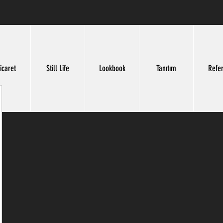
icaret
Still Life
Lookbook
Tanıtım
Refe