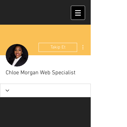
Diğer Eylemler
Takip Et
Chloe Morgan Web Specialist