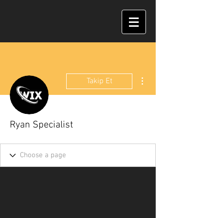
Diğer Eylemler
Takip Et
Ryan Specialist